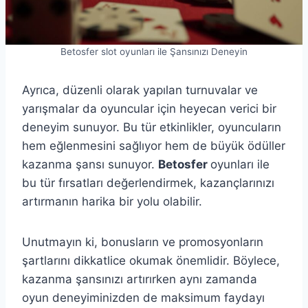
Betosfer slot oyunları ile Şansınızı Deneyin
Ayrıca, düzenli olarak yapılan turnuvalar ve
yarışmalar da oyuncular için heyecan verici bir
deneyim sunuyor. Bu tür etkinlikler, oyuncuların
hem eğlenmesini sağlıyor hem de büyük ödüller
kazanma şansı sunuyor.
Betosfer
oyunları ile
bu tür fırsatları değerlendirmek, kazançlarınızı
artırmanın harika bir yolu olabilir.
Unutmayın ki, bonusların ve promosyonların
şartlarını dikkatlice okumak önemlidir. Böylece,
kazanma şansınızı artırırken aynı zamanda
oyun deneyiminizden de maksimum faydayı