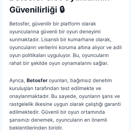
Güvenilirliği 🔒
Betosfer, güvenilir bir platform olarak
oyuncularına güvenli bir oyun deneyimi
sunmaktadır. Lisanslı bir kumarhane olarak,
oyuncuların verilerini koruma altına alıyor ve adil
oyun politikaları uyguluyor. Bu, oyuncuların
rahat bir şekilde oyun oynamalarını sağlar.
Ayrıca,
Betosfer
oyunları, bağımsız denetim
kuruluşları tarafından test edilmekte ve
onaylanmaktadır. Bu sayede, oyunların şans ve
rastgelelik ilkesine uygun olarak çalıştığı garanti
edilmektedir. Güvenli bir oyun ortamında
şansınızı denemek, oyuncuların en önemli
beklentilerinden biridir.