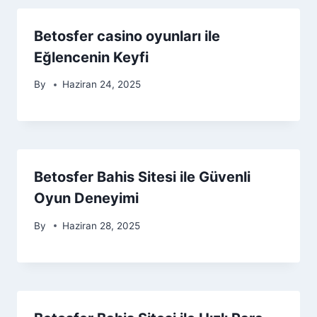
Betosfer casino oyunları ile
Eğlencenin Keyfi
By
Haziran 24, 2025
Betosfer Bahis Sitesi ile Güvenli
Oyun Deneyimi
By
Haziran 28, 2025