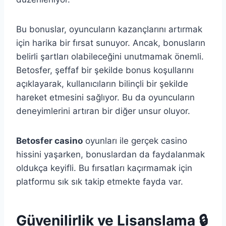
Bu bonuslar, oyuncuların kazançlarını artırmak
için harika bir fırsat sunuyor. Ancak, bonusların
belirli şartları olabileceğini unutmamak önemli.
Betosfer, şeffaf bir şekilde bonus koşullarını
açıklayarak, kullanıcıların bilinçli bir şekilde
hareket etmesini sağlıyor. Bu da oyuncuların
deneyimlerini artıran bir diğer unsur oluyor.
Betosfer casino
oyunları ile gerçek casino
hissini yaşarken, bonuslardan da faydalanmak
oldukça keyifli. Bu fırsatları kaçırmamak için
platformu sık sık takip etmekte fayda var.
Güvenilirlik ve Lisanslama 🔒