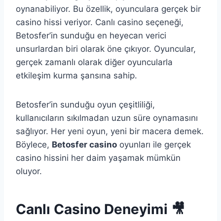
oynanabiliyor. Bu özellik, oyunculara gerçek bir
casino hissi veriyor. Canlı casino seçeneği,
Betosfer’in sunduğu en heyecan verici
unsurlardan biri olarak öne çıkıyor. Oyuncular,
gerçek zamanlı olarak diğer oyuncularla
etkileşim kurma şansına sahip.
Betosfer’in sunduğu oyun çeşitliliği,
kullanıcıların sıkılmadan uzun süre oynamasını
sağlıyor. Her yeni oyun, yeni bir macera demek.
Böylece,
Betosfer casino
oyunları ile gerçek
casino hissini her daim yaşamak mümkün
oluyor.
Canlı Casino Deneyimi 🎥