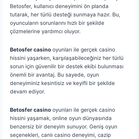
Betosfer, kullanıcı deneyimini ön planda
tutarak, her türlü desteği sunmaya hazır. Bu,
oyuncuların sorunlarını hızlı bir şekilde
çözmelerine yardımcı oluyor.
Betosfer casino
oyunları ile gerçek casino
hissini yaşarken, karşılaşabileceğiniz her türlü
sorun için güvenilir bir destek ekibi bulunması
önemli bir avantaj. Bu sayede, oyun
deneyiminiz kesintisiz ve keyifli bir şekilde
devam ediyor.
Betosfer casino
oyunları ile gerçek casino
hissini yaşamak, online oyun dünyasında
benzersiz bir deneyim sunuyor. Geniş oyun
seçenekleri, canlı casino deneyimi, cazip