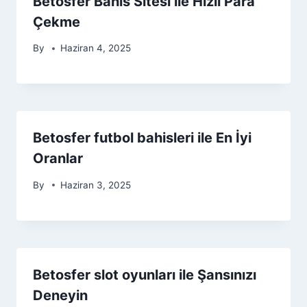
Betosfer Bahis Sitesi ile Hızlı Para
Çekme
By
Haziran 4, 2025
Betosfer futbol bahisleri ile En İyi
Oranlar
By
Haziran 3, 2025
Betosfer slot oyunları ile Şansınızı
Deneyin