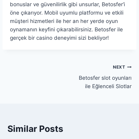
bonuslar ve güvenilirlik gibi unsurlar, Betosfer’i
öne çıkarıyor. Mobil uyumlu platformu ve etkili
müşteri hizmetleri ile her an her yerde oyun
oynamanın keyfini çıkarabilirsiniz. Betosfer ile
gerçek bir casino deneyimi sizi bekliyor!
Yazı
NEXT
Betosfer slot oyunları
gezinmesi
ile Eğlenceli Slotlar
Similar Posts