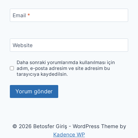
Email
*
Website
Daha sonraki yorumlarımda kullanılması için
adım, e-posta adresim ve site adresim bu
tarayıcıya kaydedilsin.
© 2026 Betosfer Giriş - WordPress Theme by
Kadence WP