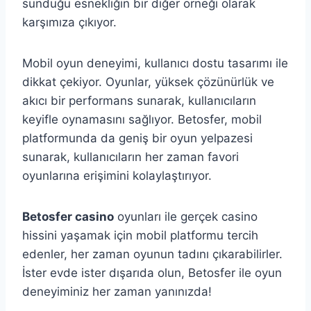
sunduğu esnekliğin bir diğer örneği olarak
karşımıza çıkıyor.
Mobil oyun deneyimi, kullanıcı dostu tasarımı ile
dikkat çekiyor. Oyunlar, yüksek çözünürlük ve
akıcı bir performans sunarak, kullanıcıların
keyifle oynamasını sağlıyor. Betosfer, mobil
platformunda da geniş bir oyun yelpazesi
sunarak, kullanıcıların her zaman favori
oyunlarına erişimini kolaylaştırıyor.
Betosfer casino
oyunları ile gerçek casino
hissini yaşamak için mobil platformu tercih
edenler, her zaman oyunun tadını çıkarabilirler.
İster evde ister dışarıda olun, Betosfer ile oyun
deneyiminiz her zaman yanınızda!