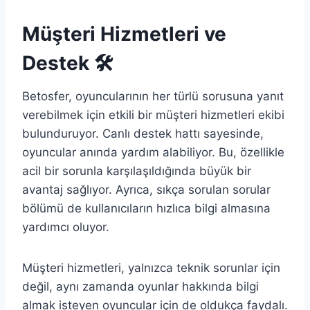
Müşteri Hizmetleri ve
Destek 🛠️
Betosfer, oyuncularının her türlü sorusuna yanıt
verebilmek için etkili bir müşteri hizmetleri ekibi
bulunduruyor. Canlı destek hattı sayesinde,
oyuncular anında yardım alabiliyor. Bu, özellikle
acil bir sorunla karşılaşıldığında büyük bir
avantaj sağlıyor. Ayrıca, sıkça sorulan sorular
bölümü de kullanıcıların hızlıca bilgi almasına
yardımcı oluyor.
Müşteri hizmetleri, yalnızca teknik sorunlar için
değil, aynı zamanda oyunlar hakkında bilgi
almak isteyen oyuncular için de oldukça faydalı.