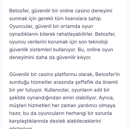
Betosfer, güvenilir bir online casino deneyimi
sunmak için gerekli tüm lisanslara sahip.
Oyuncular, güvenli bir ortamda oyun
oynadıklarını bilerek rahatlayabilirler. Betosfer,
oyuncu verilerini korumak için son teknoloji
güvenlik sistemleri kullanıyor. Bu, online oyun
deneyimini daha da güvenilir kılıyor.
Güvenilir bir casino platformu olarak, Betosfer’in
sunduğu hizmetler arasında şeffaflık da önemli
bir yer tutuyor. Kullanıcılar, oyunların adil bir
şekilde oynandığından emin olabiliyor. Ayrıca,
müşteri hizmetleri her zaman yardımcı olmaya
hazır, bu da oyuncuların herhangi bir sorunla
karşılaştıklarında destek alabileceklerini
gösteriyor.