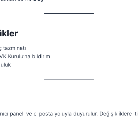
kler
 tazminatı
VK Kurulu’na bildirim
luluk
nıcı paneli ve e-posta yoluyla duyurulur. Değişikliklere itir