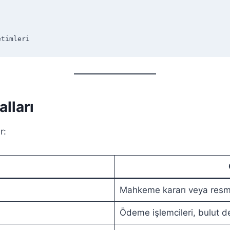
etimleri
lları
r:
Mahkeme kararı veya resmi
Ödeme işlemcileri, bulut d