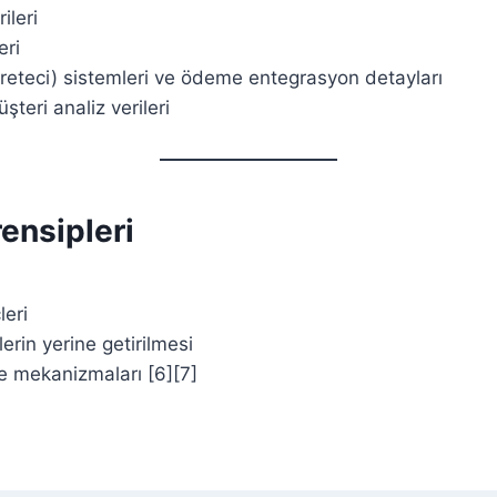
ileri
eri
reteci) sistemleri ve ödeme entegrasyon detayları
üşteri analiz verileri
ensipleri
leri
rin yerine getirilmesi
me mekanizmaları [6][7]