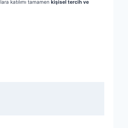
unlara katılımı tamamen
kişisel tercih ve