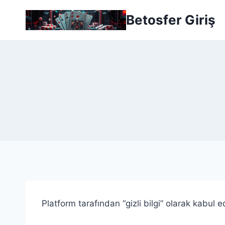
Skip
Betosfer Giriş
to
content
Platform tarafından “gizli bilgi” olarak kabul ed